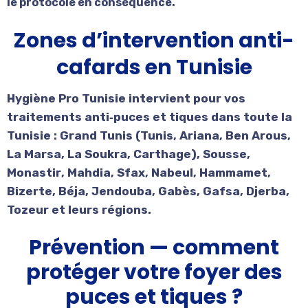
le
protocole en conséquence
.
Zones d’intervention anti-
cafards en Tunisie
Hygiène Pro Tunisie
intervient pour vos
traitements anti‑puces et tiques
dans toute la
Tunisie
:
Grand Tunis
(
Tunis
,
Ariana
,
Ben Arous
,
La Marsa
,
La Soukra
,
Carthage
),
Sousse
,
Monastir
,
Mahdia
,
Sfax
,
Nabeul
,
Hammamet
,
Bizerte
,
Béja
,
Jendouba
,
Gabès
,
Gafsa
,
Djerba
,
Tozeur
et leurs
régions
.
Prévention — comment
protéger votre foyer des
puces et tiques ?