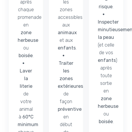
après
les
risque
.
chaque
zones
promenade
accessibles
Inspecter
en
aux
minutieuseme
zone
animaux
la peau
herbeuse
et aux
(et celle
ou
enfants
.
de vos
boisée
.
enfants
)
Traiter
après
Laver
les
toute
la
zones
sortie
literie
extérieures
en
de
de
zone
votre
façon
herbeuse
animal
préventive
ou
à
60°C
en
boisée
.
minimum
début