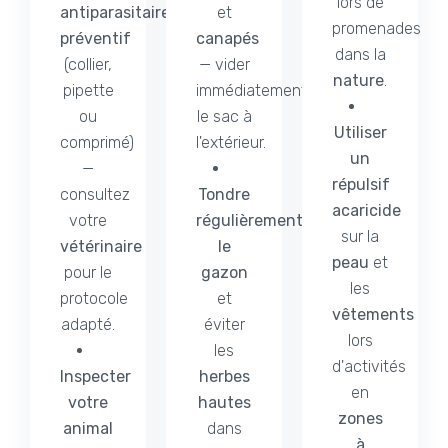
lors de
antiparasitaire
et
promenades
préventif
canapés
dans la
(collier,
— vider
nature
.
pipette
immédiatement
ou
le sac à
Utiliser
comprimé)
l'extérieur.
un
—
répulsif
consultez
Tondre
acaricide
votre
régulièrement
sur la
vétérinaire
le
peau
et
pour le
gazon
les
protocole
et
vêtements
adapté.
éviter
lors
les
d'activités
Inspecter
herbes
en
votre
hautes
zones
animal
dans
à