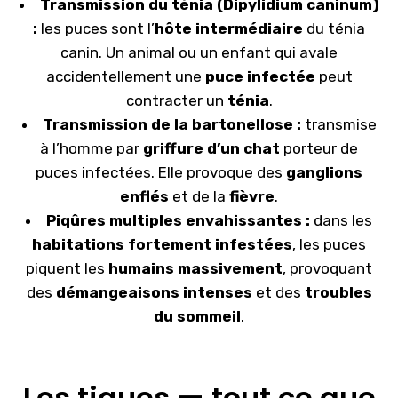
Transmission du ténia (Dipylidium caninum)
:
les puces sont l’
hôte intermédiaire
du ténia
canin. Un animal ou un enfant qui avale
accidentellement une
puce infectée
peut
contracter un
ténia
.
Transmission de la bartonellose :
transmise
à l’homme par
griffure d’un chat
porteur de
puces infectées. Elle provoque des
ganglions
enflés
et de la
fièvre
.
Piqûres multiples envahissantes :
dans les
habitations fortement infestées
, les puces
piquent les
humains massivement
, provoquant
des
démangeaisons intenses
et des
troubles
du sommeil
.
Les
tiques
—
tout
ce
que