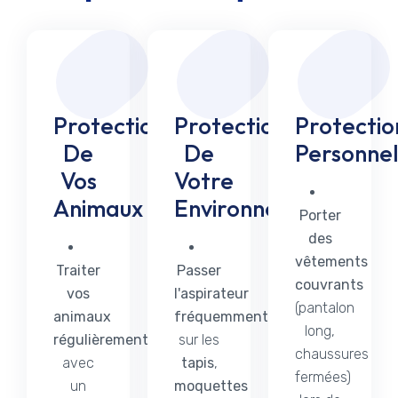
Protection
Protection
Protectio
De
De
Personnel
Vos
Votre
Animaux
Environnement
Porter
des
vêtements
Traiter
Passer
couvrants
vos
l'aspirateur
(pantalon
animaux
fréquemment
long,
régulièrement
sur les
chaussures
avec
tapis
,
fermées)
un
moquettes