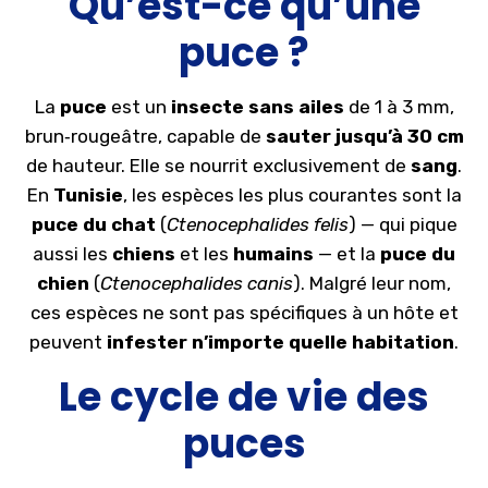
Qu’est-ce qu’une
puce ?
La
puce
est un
insecte sans ailes
de 1 à 3 mm,
brun‑rougeâtre, capable de
sauter jusqu’à 30 cm
de hauteur. Elle se nourrit exclusivement de
sang
.
En
Tunisie
, les espèces les plus courantes sont la
puce du chat
(
Ctenocephalides felis
) — qui pique
aussi les
chiens
et les
humains
— et la
puce du
chien
(
Ctenocephalides canis
). Malgré leur nom,
ces espèces ne sont pas spécifiques à un hôte et
peuvent
infester n’importe quelle habitation
.
Le cycle de vie des
puces