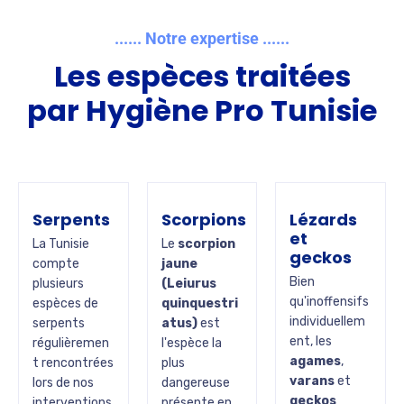
...... Notre expertise ......
Les espèces traitées
par Hygiène Pro Tunisie
Serpents
Scorpions
Lézards
et
La Tunisie
Le
scorpion
geckos
compte
jaune
Bien
plusieurs
(Leiurus
qu'inoffensifs
espèces de
quinquestri
individuellem
serpents
atus)
est
ent, les
régulièremen
l'espèce la
agames
,
t rencontrées
plus
varans
et
lors de nos
dangereuse
geckos
interventions
présente en