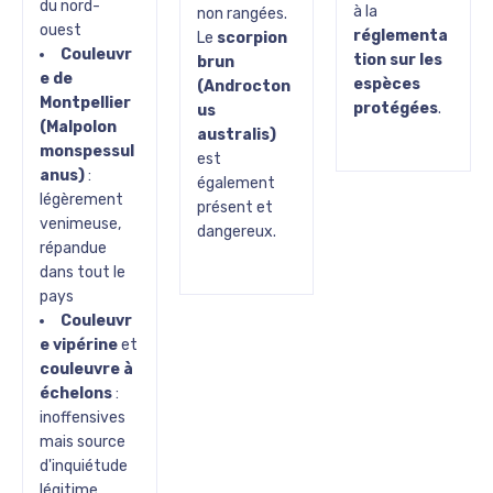
du nord-
à la
non rangées.
ouest
réglementa
Le
scorpion
Couleuvr
tion sur les
brun
e de
espèces
(Androcton
Montpellier
protégées
.
us
(Malpolon
australis)
monspessul
est
anus)
:
également
légèrement
présent et
venimeuse,
dangereux.
répandue
dans tout le
pays
Couleuvr
e vipérine
et
couleuvre à
échelons
:
inoffensives
mais source
d'inquiétude
légitime