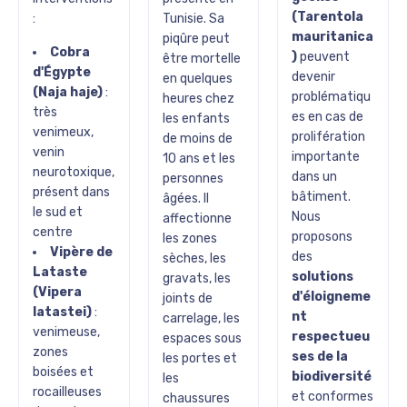
(Tarentola
:
Tunisie. Sa
mauritanica
piqûre peut
Cobra
)
peuvent
être mortelle
d'Égypte
devenir
en quelques
(Naja haje)
:
problématiqu
heures chez
très
es en cas de
les enfants
venimeux,
prolifération
de moins de
venin
importante
10 ans et les
neurotoxique,
dans un
personnes
présent dans
bâtiment.
âgées. Il
le sud et
Nous
affectionne
centre
proposons
les zones
Vipère de
des
sèches, les
Lataste
solutions
gravats, les
(Vipera
d'éloigneme
joints de
latastei)
:
nt
carrelage, les
venimeuse,
respectueu
espaces sous
zones
ses de la
les portes et
boisées et
biodiversité
les
rocailleuses
et conformes
chaussures