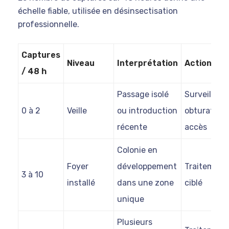
échelle fiable, utilisée en désinsectisation
professionnelle.
Captures
Niveau
Interprétation
Action
/ 48 h
Passage isolé
Surveillanc
0 à 2
Veille
ou introduction
obturation
récente
accès
Colonie en
Foyer
développement
Traitement
3 à 10
installé
dans une zone
ciblé
unique
Plusieurs