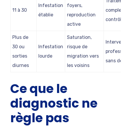
Traitement
Infestation
foyers,
11 à 30
complet +
établie
reproduction
contrôle
active
Plus de
Saturation,
Interventio
30 ou
Infestation
risque de
professionn
sorties
lourde
migration vers
sans délai
diurnes
les voisins
Ce que le
diagnostic ne
règle pas