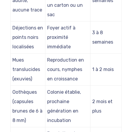
adulte,
semaines
un carton ou un
aucune trace
sac
Déjections en
Foyer actif à
3 à 8
points noirs
proximité
semaines
localisées
immédiate
Mues
Reproduction en
translucides
cours, nymphes
1 à 2 mois
(exuvies)
en croissance
Oothèques
Colonie établie,
(capsules
prochaine
2 mois et
brunes de 6 à
génération en
plus
8 mm)
incubation