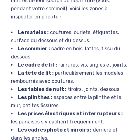
mètres de leur source de nourriture (vous,
pendant votre sommeil). Voici les zones à
inspecter en priorité :
Le matelas :
coutures, ourlets, étiquettes,
surface du dessous et du dessus.
Le sommier :
cadre en bois, lattes, tissu du
dessous.
Le cadre de lit :
rainures, vis, angles et joints.
La tête de lit :
particulièrement les modèles
rembourrés avec coutures.
Les tables de nuit :
tiroirs, joints, dessous.
Les plinthes :
espaces entre la plinthe et le
mur, petites fissures.
Les prises électriques et interrupteurs :
les punaises s’y cachent fréquemment.
Les cadres photo et miroirs :
derrière et
dans les angles.